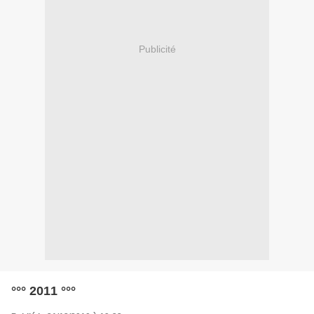
Publicité
°°° 2011 °°°