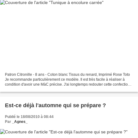
Patron Citronille - 8 ans - Coton blanc Tissus du renard, Imprimé Rose Toto
Je recommande particulièrement ce modèle. Il est très facile à réaliser à
condition d'avoir une MàC précise. J'ai longtemps redouter cette confection,
mais en fait il s'agit d'un...
Est-ce déjà l'automne qui se prépare ?
Publié le 18/08/2010 à 08:44
Par
_Agnes_