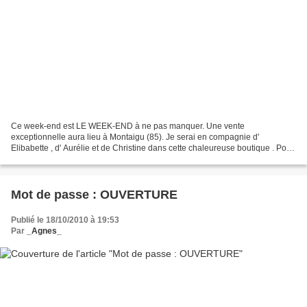
Ce week-end est LE WEEK-END à ne pas manquer. Une vente
exceptionnelle aura lieu à Montaigu (85). Je serai en compagnie d'
Elibabette , d' Aurélie et de Christine dans cette chaleureuse boutique . Pour
tous les détails : Faites passer l'info...
Mot de passe : OUVERTURE
Publié le 18/10/2010 à 19:53
Par
_Agnes_