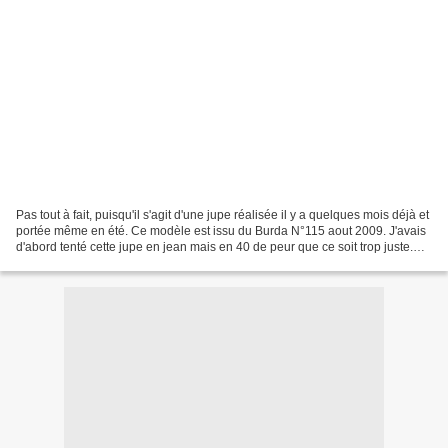
Pas tout à fait, puisqu'il s'agit d'une jupe réalisée il y a quelques mois déjà et
portée même en été. Ce modèle est issu du Burda N°115 aout 2009. J'avais
d'abord tenté cette jupe en jean mais en 40 de peur que ce soit trop juste.
J'ai du la reprendre...