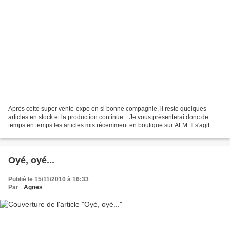
Après cette super vente-expo en si bonne compagnie, il reste quelques
articles en stock et la production continue... Je vous présenterai donc de
temps en temps les articles mis récemment en boutique sur ALM. Il s'agit
aujourd'hui d'un porte-monnaie trop...
Oyé, oyé...
Publié le 15/11/2010 à 16:33
Par
_Agnes_