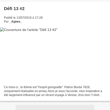
Défi 13 #2
Publié le 13/07/2010 à 17:28
Par
_Agnes_
Ce mois-ci , le thème est "l'esprit guinguette". Patron Burda 7828,
uniquement réalisable en jersey Alors je vous l'accorde, mon inspiration a
été largement influencé par un récent voyage à Venise, d'où mon T-shirt
gondolier-guinguette-canotier. Pour...