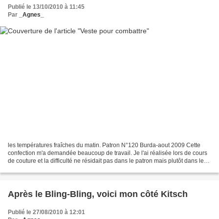
Publié le 13/10/2010 à 11:45
Par
_Agnes_
les températures fraîches du matin. Patron N°120 Burda-aout 2009 Cette
confection m'a demandée beaucoup de travail. Je l'ai réalisée lors de cours
de couture et la difficulté ne résidait pas dans le patron mais plutôt dans le
choix du tissu. Notre prof...
Après le Bling-Bling, voici mon côté Kitsch
Publié le 27/08/2010 à 12:01